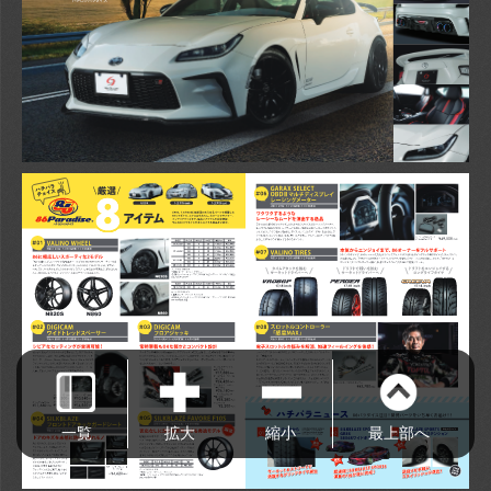
一覧
拡大
縮小
最上部へ