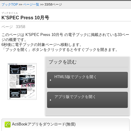
ブックTOP
>>
ページ一覧
>> 33/58ページ
ブックタイトル
K'SPEC Press 10月号
ページ
33/58
このページは K'SPEC Press 10月号 の電子ブックに掲載されている33ペー
ジの概要です。
6
秒後に電子ブックの対象ページへ移動します。
「ブックを開く」ボタンをクリックすると今すぐブックを開きます。
ブックを読む
HTML5版でブックを開く
アプリ版でブックを開く
ActiBookアプリをダウンロード(無償)