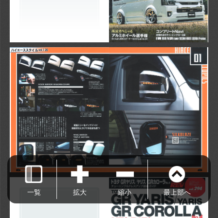
ハイエーススタイル
 vol.120
一覧
拡大
縮小
最上部へ