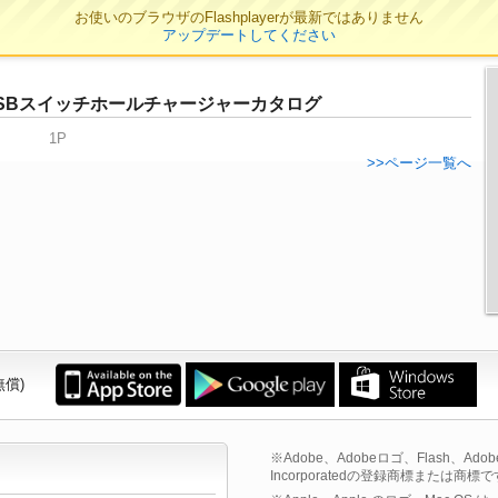
お使いのブラウザのFlashplayerが最新ではありません
アップデートしてください
 USBスイッチホールチャージャーカタログ
1P
>>ページ一覧へ
無償)
※Adobe、Adobeロゴ、Flash、Adobe F
Incorporatedの登録商標または商標