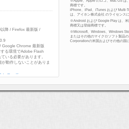
※Apple、Apple のロゴ、Mac OS
商標です。
iPhone、iPad、iTunes および Multi
は、アイホン株式会社 のライセンス
※Android および Google Play
商標又は登録商標です。
9.0以降 / Firefox 最新版 /
※Microsoft、Windows、Windows St
またはその他のマイクロソフト製品の名称
0.9
Corporationの米国およびその他
 / Google Chrome 最新版
する環境でAdobe Flash
されている必要があります。
能が動作しないことがありま
無償ダウンロード
接続