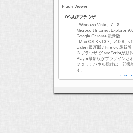
Flash Viewer
OS及びブラウザ
□Windows Vista、7、8
Microsoft Internet Explorer 
Google Chrome 最新版
□Mac OS X v10.7、v10.8、v1
Safari 最新版 / Firefox 最新版
※ブラウザでJavaScriptが動作
Player最新版がプラグイン
※タッチパネル操作は一部機
す。
>> Adobe Flash Player
文字コード
UTF-8
ディスプレイ
XGA（1024×768）以上
通信環境
ADSL 以上のインターネット
HTML5 Viewer