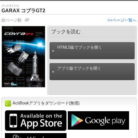
ブックタイトル
GARAX コブラGT2
総ページ数
4P
>>ページ一覧へ
ブックを読む
HTML5版でブックを開く
アプリ版でブックを開く
ActiBookアプリをダウンロード(無償)