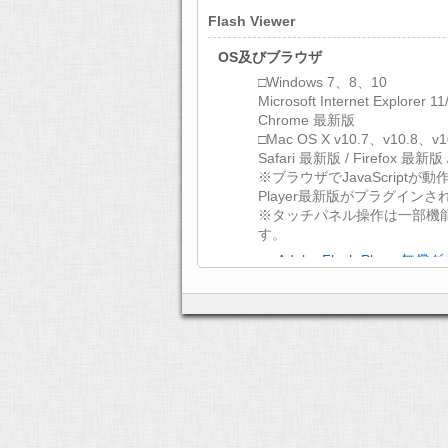
Flash Viewer
OS及びブラウザ
□Windows 7、8、10
Microsoft Internet Explorer 
Chrome 最新版
□Mac OS X v10.7、v10.8、v1
Safari 最新版 / Firefox 最新版
※ブラウザでJavaScriptが動作
Player最新版がプラグイン
※タッチパネル操作は一部機
す。
>> Adobe Flash Player
文字コード
UTF-8
ディスプレイ
XGA（1024×768）以上
通信環境
ADSL 以上のインターネット
HTML5 Viewer