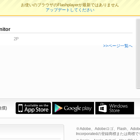
お使いのブラウザのFlashplayerが最新ではありません
アップデートしてください
nitor
2P
>>ページ一覧へ
無償)
※Adobe、Adobeロゴ、Flash、Adobe F
Incorporatedの登録商標または商標