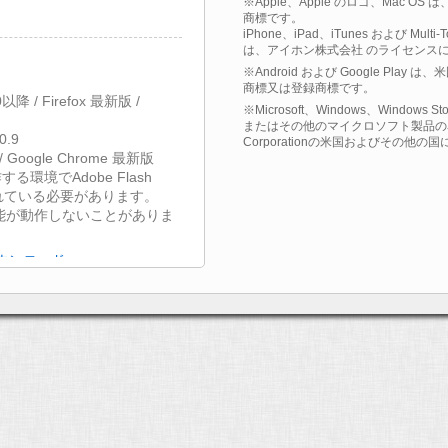
※Apple、Apple のロゴ、Mac OS
商標です。
iPhone、iPad、iTunes および Multi
は、アイホン株式会社 のライセンス
※Android および Google Play
商標又は登録商標です。
9.0以降 / Firefox 最新版 /
※Microsoft、Windows、Windows St
またはその他のマイクロソフト製品の名称
0.9
Corporationの米国およびその他
 / Google Chrome 最新版
する環境でAdobe Flash
されている必要があります。
能が動作しないことがありま
無償ダウンロード
接続