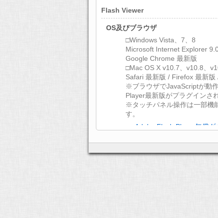
Flash Viewer
OS及びブラウザ
□Windows Vista、7、8
Microsoft Internet Explorer 
Google Chrome 最新版
□Mac OS X v10.7、v10.8、v1
Safari 最新版 / Firefox 最新版
※ブラウザでJavaScriptが動作
Player最新版がプラグイン
※タッチパネル操作は一部機
す。
>> Adobe Flash Player
文字コード
UTF-8
ディスプレイ
XGA（1024×768）以上
通信環境
ADSL 以上のインターネット
HTML5 Viewer