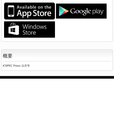
概要
K'SPEC Press 11月号